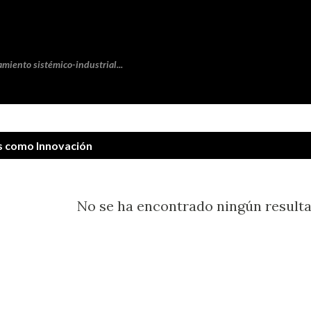
Ir al contenido principal
amiento sistémico-industrial...
as como
Innovación
No se ha encontrado ningún result